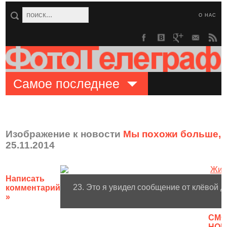
О НАС
Самое последнее
Изображение к новости
Мы похожи больше, 
25.11.2014
Написать
23. Это я увидел сообщение от клёвой д
комментарий
»
CМО
НОВ