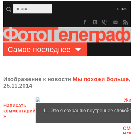
О НАС
Самое последнее
Изображение к новости
Мы похожи больше, 
25.11.2014
Написать
11. Это я сохраняю внутреннее спокойст
комментарий
»
CМО
НОВ