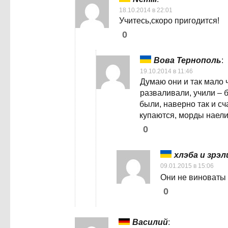
18.10.2014 в 22:01
Учитесь,скоро пригодится!
0
Вова Тернополь
:
19.10.2014 в 11:46
Думаю они и так мало 
разваливали, учили – 
были, наверно так и сч
купаются, морды наели
0
хлэба и зрэ
09.01.2015 в 15:06
Они не виноваты
0
Василий
: