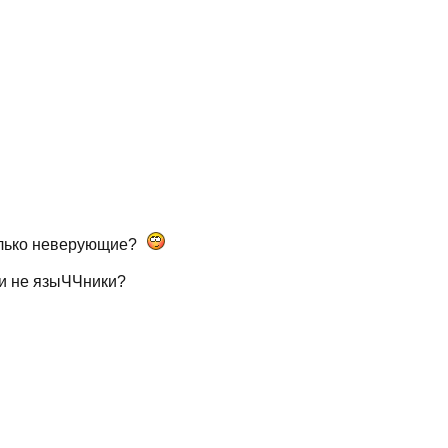
олько неверующие?
 и не языЧЧники?