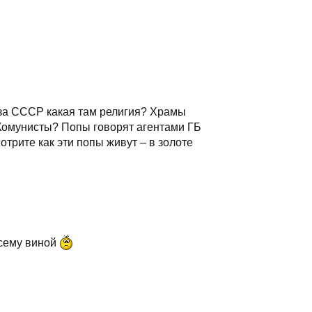
ь за СССР какая там религия? Храмы
е Комунисты? Попы говорят агентами ГБ
отрите как эти попы живут – в золоте
всему виной