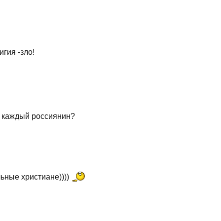
гия -зло!
ь каждый россиянин?
льные христиане))))