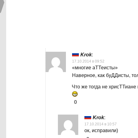
Krok
:
17.10.2014 в 09:52
«многие аТТеисты»
Наверное, как буДДисты, т
Что же тогда не хрисТТиане
0
Krok
:
17.10.2014 в 10:57
ок, исправили)