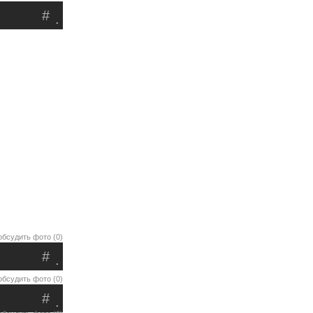
#
.
обсудить фото (0)
#
.
обсудить фото (0)
#
.