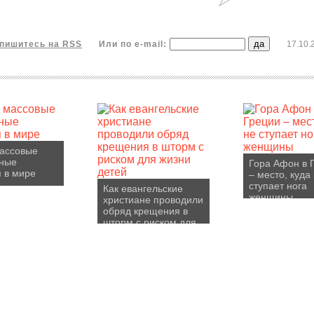
пишитесь на RSS
Или по e-mail:
17.10.
ассовые
зные
Гора Афон в 
 в мире
– место, куда
ступает нога
Как евангельские
женщины
христиане проводили
обряд крещения в
шторм с риском для
жизни детей