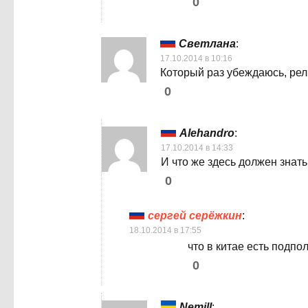
0
Светлана
:
17.10.2014 в 10:16
Который раз убеждаюсь, рели
0
Alehandro
:
17.10.2014 в 14:33
И что же здесь должен знат
0
сергей серёжкин
:
18.10.2014 в 17:55
что в китае есть подпо
0
Nemill
: