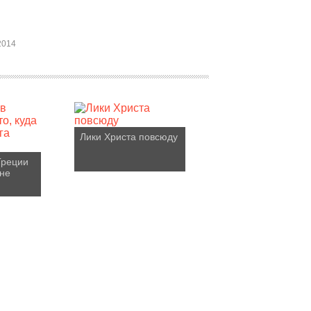
2014
Лики Христа повсюду
Греции
 не