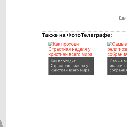
Под
Также на ФотоТелеграфе:
Как проходит
Самые м
Страстная неделя у
религио
христиан всего мира
собрания