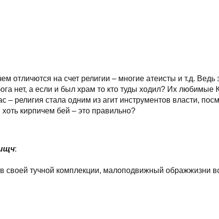
чем отличются на счет религии – многие атеисты и т.д. Вед
бога нет, а если и был храм то кто туды ходил? Их любимы
ас – религия стала одним из агит инструментов власти, посм
 хоть кирпичем бей – это правильно?
лищч
:
 в своей тучной комплекции, малоподвижный ображжизни 