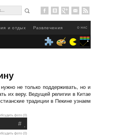
ия и отдых
Развлечения
О НАС
ину
ужно не только поддерживать, но и
ть их веру. Ведущей религии в Китае
истианские традиции в Пекине узнаем
обсудить фото (0)
#
.
обсудить фото (0)