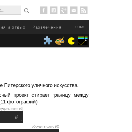
ия и отдых
Развлечения
О НАС
 Питерского уличного искусства.
сный проект стирает границу между
(11 фотографий)
судить фото (0)
#
.
обсудить фото (0)