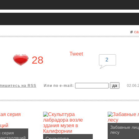
са
#
Tweet
28
2
пишитесь на RSS
Или по e-mail:
02.06.
Забавные лиц
лесу
 серия
инсталляций
Скульптура