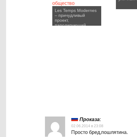
Les Temps Modernes
– причудливый
проект,
пародирующий
современное
общество
Проказа
:
02.06.2014 в 23:08
Просто бред,пошлятина.