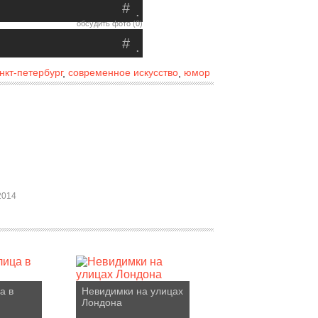
#
.
обсудить фото (0)
#
.
нкт-петербург
современное искусство
юмор
,
,
2014
а в
Невидимки на улицах
Лондона