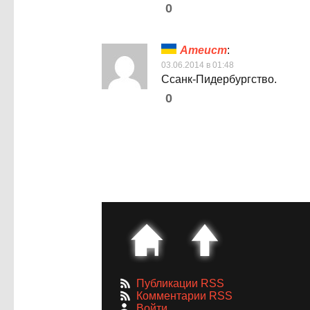
0
Атеист
:
03.06.2014 в 01:48
Ссанк-Пидербургство.
0
Публикации RSS
Комментарии RSS
Войти