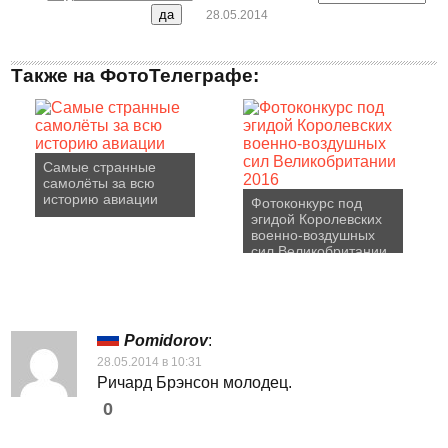
28.05.2014
Также на ФотоТелеграфе:
Самые странные
самолёты за всю
историю авиации
Фотоконкурс под
эгидой Королевских
военно-воздушных
сил Великобритании
2016
Pomidorov
:
28.05.2014 в 10:31
Ричард Брэнсон молодец.
0