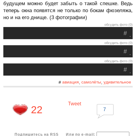
будущем можно будет забыть о такой спешке. Ведь
теперь окна появятся не только по бокам фюзеляжа,
но и на его днище. (3 фотографии)
обсудить фото (0)
#
.
обсудить фото (0)
#
.
обсудить фото (0)
#
.
авиация
самолёты
удивительное
#
,
,
Tweet
22
7
Подпишитесь на RSS
Или по e-mail: