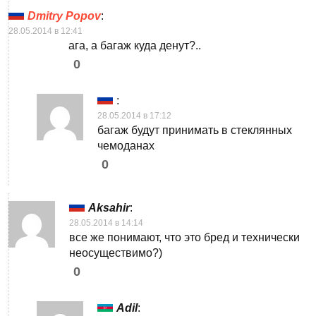
Dmitry Popov
:
28.05.2014 в 12:41
ага, а багаж куда денут?..
0
:
28.05.2014 в 17:12
багаж будут принимать в стеклянных
чемоданах
0
Aksahir
:
28.05.2014 в 14:14
все же понимают, что это бред и технически
неосуществимо?)
0
Adil
: