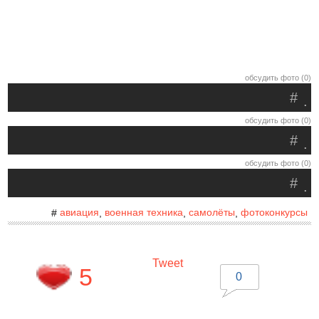
обсудить фото (0)
#
.
обсудить фото (0)
#
.
обсудить фото (0)
#
.
авиация
военная техника
самолёты
фотоконкурсы
#
,
,
,
Tweet
5
0