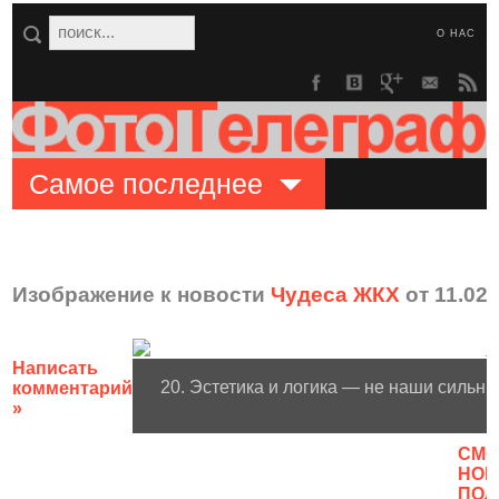
О НАС
Самое последнее
Изображение к новости
Чудеса ЖКХ
от 11.02.
Написать
20. Эстетика и логика — не наши сильн
комментарий
»
CМО
НОВ
ПОЛ