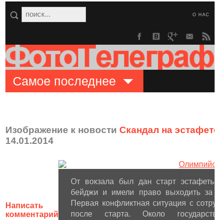
О НАС
Самое последнее
Изображение к новости
Скандал на эстафете
14.01.2014
От вокзала был дан старт эстафеты.
бейджи и имели право выходить за о
Первая конфликтная ситуация с сотру
Написать
после старта. Около государств
комментарий