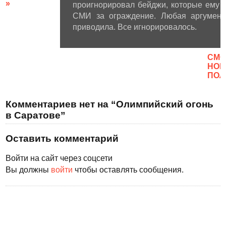
»
проигнорировал бейджи, которые ему п
СМИ за ограждение. Любая аргумент
приводила. Все игнорировалось.
CМО
НОВ
ПОЛ
Комментариев нет на “Олимпийский огонь
в Саратове”
Оставить комментарий
Войти на сайт через соцсети
Вы должны
войти
чтобы оставлять сообщения.