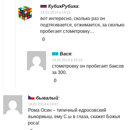
КубикРубика
:
14.01.2014 в 14:11
вот интересно, сколько раз он
подтягивается, отжимается, за сколько
пробегает стометровку…
0
Вася
:
14.01.2014 в 18:19
стометровку он пробегает баксов
за 300.
0
бывалый
:
14.01.2014 в 19:01
Рома Осин – типичный едросовский
выкормыш, ему С.ы в глаза, скажет Божья
роса!