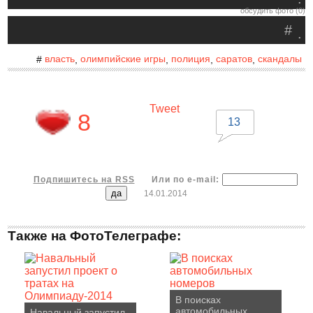
обсудить фото (0)
#
.
власть
олимпийские игры
полиция
саратов
скандалы
#
,
,
,
,
Tweet
8
13
Подпишитесь на RSS
Или по e-mail:
14.01.2014
Также на ФотоТелеграфе:
В поисках
автомобильных
Навальный запустил