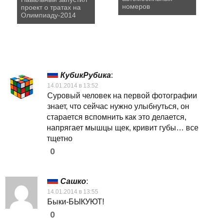
номеров
проект о тратах на
Олимпиаду-2014
КубикРубика
:
14.01.2014 в 13:52
Суровый человек на первой фотографии
знает, что сейчас нужно улыбнуться, он
старается вспомнить как это делается,
напрягает мышцы щек, кривит губы… все
тщетно
0
Сашко
:
14.01.2014 в 13:55
Быки-БЫКУЮТ!
0