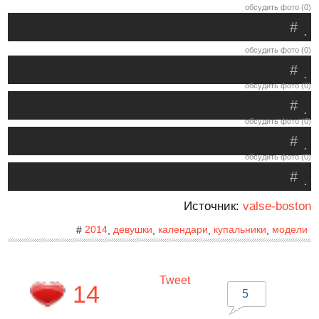
обсудить фото (0)
#
.
обсудить фото (0)
#
.
обсудить фото (0)
#
.
обсудить фото (0)
#
.
обсудить фото (0)
#
.
Источник:
valse-boston
2014
девушки
календари
купальники
модели
#
,
,
,
,
Tweet
14
5