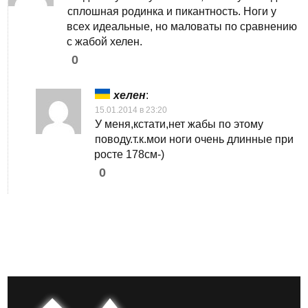
сплошная родинка и пикантность. Ноги у
всех идеальные, но маловаты по сравнению
с жабой хелен.
0
хелен
:
15.01.2014 в 23:20
У меня,кстати,нет жабы по этому
поводу.т.к.мои ноги очень длинные при
росте 178см-)
0