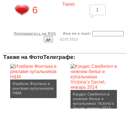
Tweet
6
1
Подпишитесь на RSS
Или по e-mail:
02.07.2013
Также на ФотоТелеграфе:
Изабели Фонтана в
рекламе купальников
H&M
Кэндис Свейнпол в
нижнем белье и
купальниках Victoria’s
Secret, январь 2014