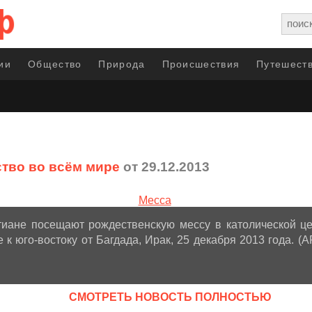
ии
Общество
Природа
Происшествия
Путешеств
тво во всём мире
от 29.12.2013
тиане посещают рождественскую мессу в католической ц
 к юго-востоку от Багдада, Ирак, 25 декабря 2013 года. (A
CМОТРЕТЬ НОВОСТЬ ПОЛНОСТЬЮ