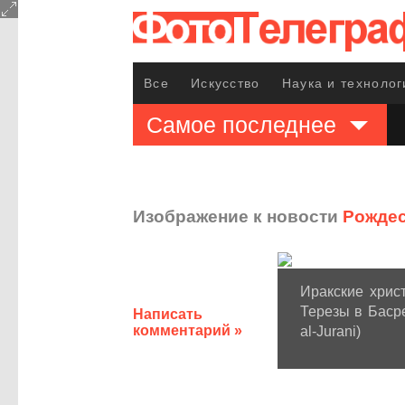
Все
Искусство
Наука и технолог
Самое последнее
Изображение к новости
Рождес
Иракские хрис
Терезы в Басре
Написать
комментарий »
al-Jurani)