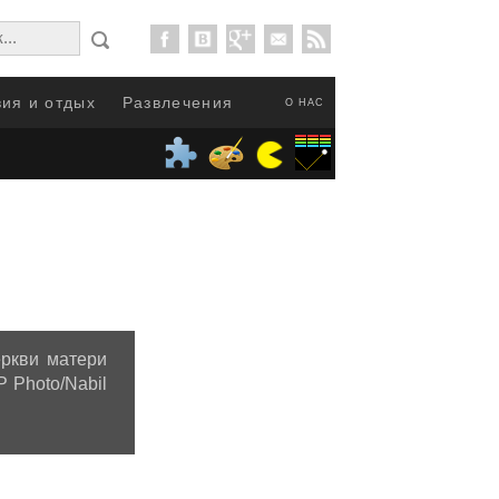
ия и отдых
Развлечения
О НАС
еркви матери
P Photo/Nabil