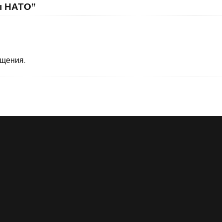
ы НАТО”
бщения.