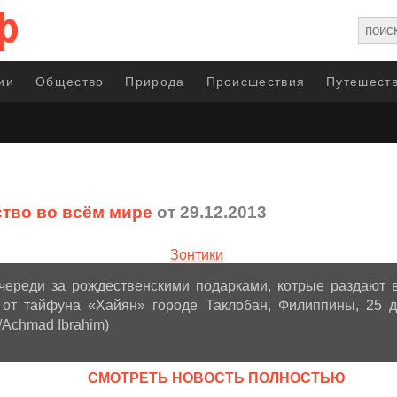
ии
Общество
Природа
Происшествия
Путешеств
тво во всём мире
от 29.12.2013
очереди за рождественскими подарками, котрые раздают 
от тайфуна «Хайян» городе Таклобан, Филиппины, 25 д
/Achmad Ibrahim)
CМОТРЕТЬ НОВОСТЬ ПОЛНОСТЬЮ