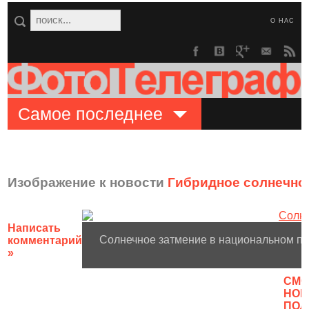
О НАС
Самое последнее
Изображение к новости
Гибридное солнечно
Написать
Солнечное затмение в национальном па
комментарий
»
CМО
НОВ
ПОЛ