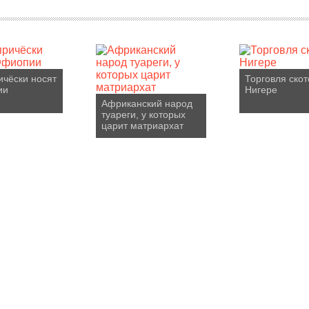
ичёски носят
Торговля скот
ии
Нигере
Африканский народ
туареги, у которых
царит матриархат