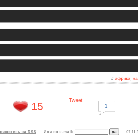
африка
на
#
,
Tweet
15
1
пишитесь на RSS
Или по e-mail:
07.11.