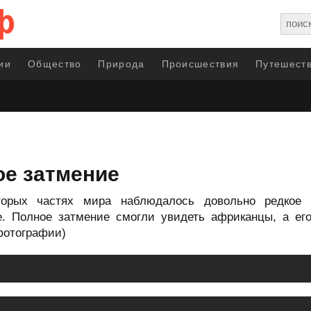
ии
Общество
Природа
Происшествия
Путешеств
ое затмение
оторых частях мира наблюдалось довольно редкое 
ие. Полное затмение смогли увидеть африканцы, а ег
фотографии)