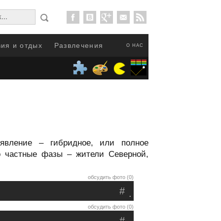
ия и отдых
Развлечения
О НАС
явление – гибридное, или полное
о частные фазы – жители Северной,
обсудить фото (0)
#
.
обсудить фото (0)
#