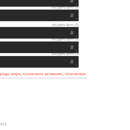
#
.
обсудить фото (0)
#
.
обсудить фото (0)
#
.
обсудить фото (0)
#
.
обсудить фото (0)
#
.
роды мира
солнечное затмение
этническое
,
,
2013