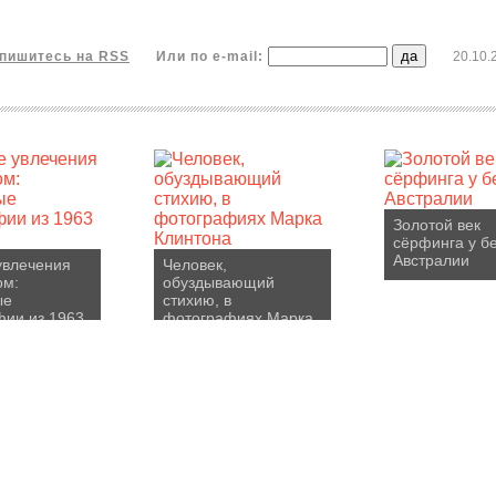
пишитесь на RSS
Или по e-mail:
20.10.
Золотой век
сёрфинга у б
Австралии
увлечения
Человек,
ом:
обуздывающий
ые
стихию, в
ии из 1963
фотографиях Марка
Клинтона