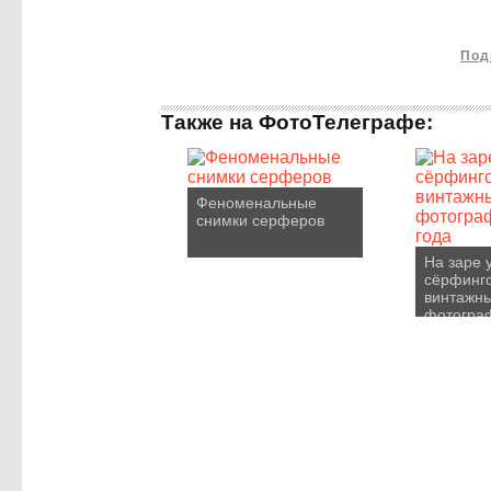
Под
Также на ФотоТелеграфе:
Феноменальные
снимки серферов
На заре 
сёрфинг
винтажн
фотограф
года