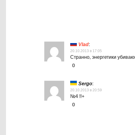
Vlad
:
20.10.2013 в 17:05
Странно, энергетики убиваю
0
Sergo
:
20.10.2013 в 20:59
№4 !!+
0