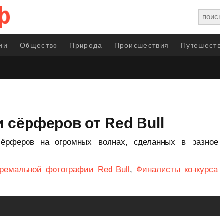
ии
Общество
Природа
Происшествия
Путешеств
сёрферов от Red Bull
ёрферов на огромных волнах, сделанных в разное
тремальной фотографии Red Bull
,
Финалисты конкурса