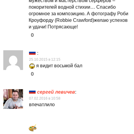
мужеством и мастерством серферов –
покорителей водной стихии… Спасибо
огромное за композицию. А фотографу Роби
Кроуфорду (Robbie Crawford)желаю успехов
и удачи! Потрясающе!
0
:
25.10.2015 в 12:15
я видит восьмой бал
0
сергей левичев
:
07.02.2016 в 10:58
впечатлило