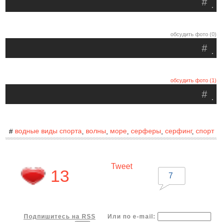
#
.
обсудить фото (0)
#
.
обсудить фото (1)
#
.
водные виды спорта
волны
море
серферы
серфинг
спорт
#
,
,
,
,
,
Tweet
13
7
Подпишитесь на RSS
Или по e-mail: