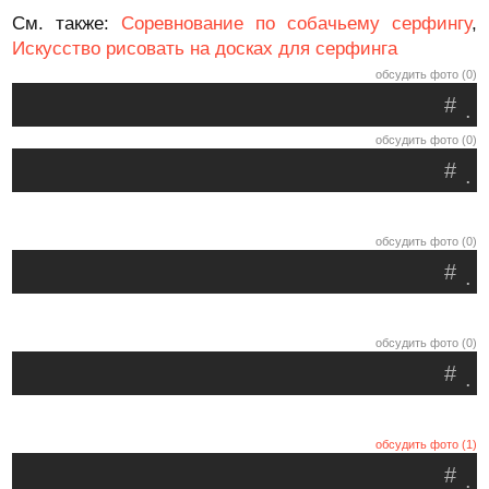
См. также:
Соревнование по собачьему серфингу
,
Искусство рисовать на досках для серфинга
обсудить фото (0)
#
.
обсудить фото (0)
#
.
обсудить фото (0)
#
.
обсудить фото (0)
#
.
обсудить фото (1)
#
.