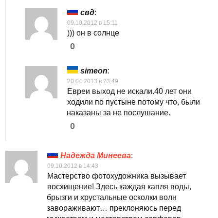
свд
:
09.10.2012 в 15:11
))) он в солнце
0
simeon
:
20.04.2013 в 23:49
Евреи выход не искали.40 лет они
ходили по пустыне потому что, были
наказаны за не послушание.
0
Надежда Минеева
:
09.10.2012 в 14:43
Мастерство фотохудожника вызывает
восхищение! Здесь каждая капля воды,
брызги и хрустальные осколки волн
завораживают… преклоняюсь перед