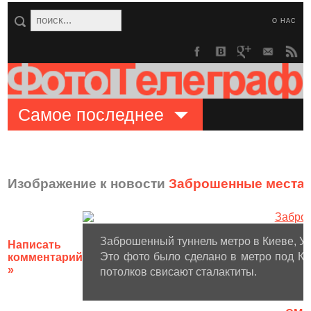
О НАС
Самое последнее
Изображение к новости
Заброшенные места 
Заброшенный туннель метро в Киеве, Ук
Написать
Это фото было сделано в метро под Ки
комментарий
»
потолков свисают сталактиты.