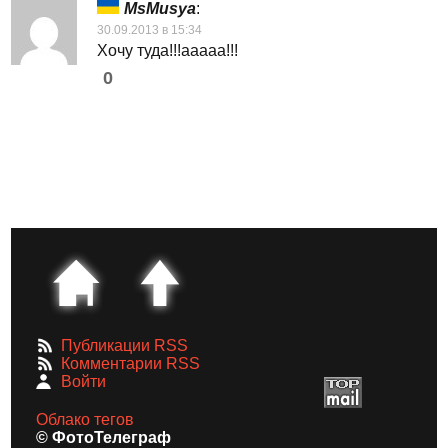
MsMusya
:
30.09.2013 в 15:34
Хочу туда!!!ааааа!!!
0
Публикации RSS
Комментарии RSS
Войти
Облако тегов
© ФотоТелеграф