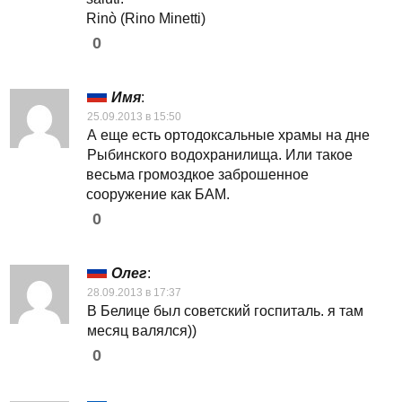
Rinò (Rino Minetti)
0
Имя
:
25.09.2013 в 15:50
А еще есть ортодоксальные храмы на дне
Рыбинского водохранилища. Или такое
весьма громоздкое заброшенное
сооружение как БАМ.
0
Олег
:
28.09.2013 в 17:37
В Белице был советский госпиталь. я там
месяц валялся))
0