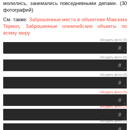
молились, занимались повседневными делами. (30
фотографий)
См. также:
Заброшенные места в объективе Максима
Термот
,
Заброшенные олимпийские объекты по
всему миру
обсудить фото (0)
#
.
обсудить фото (0)
#
.
обсудить фото (0)
#
.
обсудить фото (2)
#
.
обсудить фото (2)
#
.
обсудить фото (0)
#