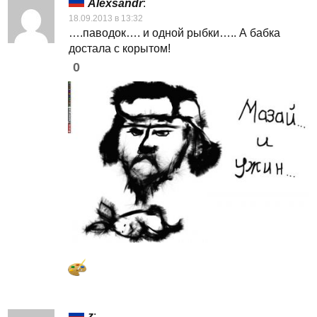
Alexsandr
:
18.09.2013 в 13:32
….паводок…. и одной рыбки….. А бабка
достала с корытом!
0
z
: