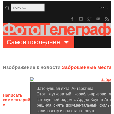
О НАС
Самое последнее
Изображение к новости
Заброшенные места 
Затонувшая яхта, Антарктида.
Этот жутковатый корабль-призрак я
Написать
затонувшей рядом с Ардли Коув в Анта
комментарий
»
решила снять документальный фильм,
залила яхту и она стала тонуть.