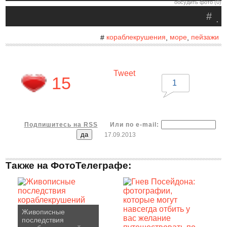
обсудить фото (0)
#
.
кораблекрушения
море
пейзажи
#
,
,
Tweet
15
1
Подпишитесь на RSS
Или по e-mail:
17.09.2013
Также на ФотоТелеграфе:
Живописные
последствия