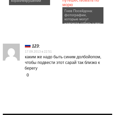
кораблекрушений
Гнев Посейдона:
фотографии,
которые могут
навсегда отбить у вас
желание
путешествовать по
морю
123
:
17.09.2013 в 22:51
каким же надо быть синим долбойопом,
чтобы подвести этот сарай так близко к
берегу
0