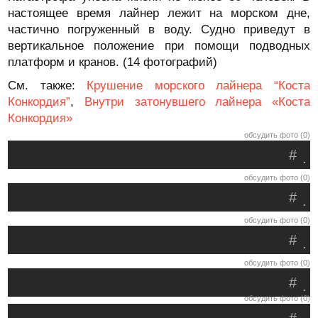
настоящее время лайнер лежит на морском дне,
частично погруженный в воду. Судно приведут в
вертикальное положение при помощи подводных
платформ и кранов. (14 фотографий)
См. также:
Крушение морского лайнера “Коста
Конкордия”
,
Внутри затонувшего лайнера «Коста
Конкордия»
обсудить фото (0)
#
.
обсудить фото (0)
#
.
обсудить фото (0)
#
.
обсудить фото (0)
#
.
обсудить фото (0)