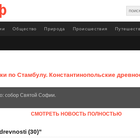
ии
Общество
Природа
Происшествия
Путешеств
ки по Стамбулу. Константинопольские древно
о: собор Святой Софии.
CМОТРЕТЬ НОВОСТЬ ПОЛНОСТЬЮ
revnosti (30)”