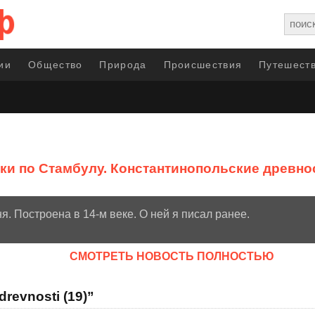
ии
Общество
Природа
Происшествия
Путешеств
ки по Стамбулу. Константинопольские древно
я. Построена в 14-м веке. О ней я писал ранее.
CМОТРЕТЬ НОВОСТЬ ПОЛНОСТЬЮ
revnosti (19)”