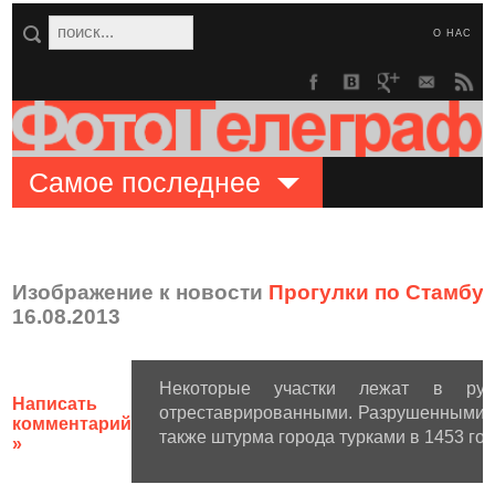
О НАС
Самое последнее
Изображение к новости
Прогулки по Стамбул
16.08.2013
Некоторые участки лежат в руи
Написать
отреставрированными. Разрушенными ст
комментарий
также штурма города турками в 1453 год
»