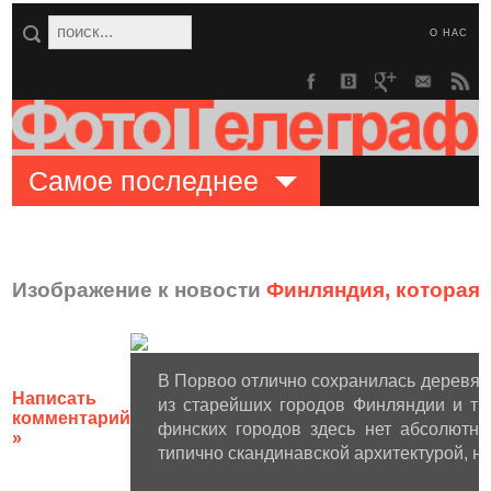
О НАС
Самое последнее
Изображение к новости
Финляндия, которая 
В Порвоо отлично сохранилась деревянна
Написать
из старейших городов Финляндии и тр
комментарий
финских городов здесь нет абсолютно
»
типично скандинавской архитектурой, 