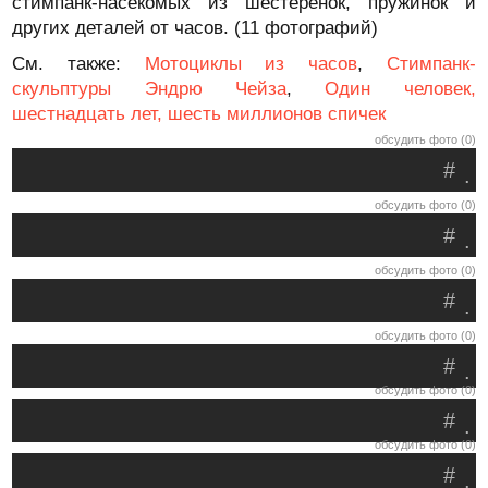
стимпанк-насекомых из шестеренок, пружинок и
других деталей от часов. (11 фотографий)
См. также:
Мотоциклы из часов
,
Стимпанк-
скульптуры Эндрю Чейза
,
Один человек,
шестнадцать лет, шесть миллионов спичек
обсудить фото (0)
#
.
обсудить фото (0)
#
.
обсудить фото (0)
#
.
обсудить фото (0)
#
.
обсудить фото (0)
#
.
обсудить фото (0)
#
.