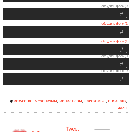
обсудить фото (0)
#
.
обсудить фото (1)
#
.
обсудить фото (1)
#
.
обсудить фото (0)
#
.
обсудить фото (0)
#
.
искусство
механизмы
миниатюры
насекомые
стимпанк
#
,
,
,
,
,
часы
Tweet