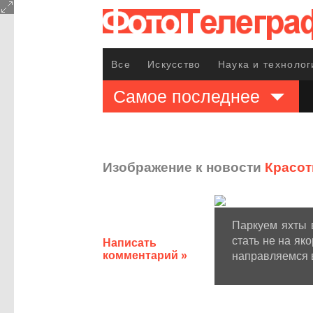
Все
Искусство
Наука и технолог
Самое последнее
Изображение к новости
Красот
Паркуем яхты 
стать не на як
Написать
комментарий »
направляемся в