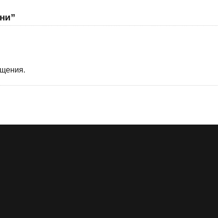
ни”
бщения.