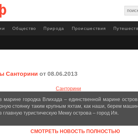
ии
Общество
Природа
Происшествия
Путешеств
ы Санторини
от 08.06.2013
в марине городка Влихада – единственной марине остров
орную стоянку таким крупным яхтам, как наши, берем машин
 главную туристическую Мекку острова – город Ия.
CМОТРЕТЬ НОВОСТЬ ПОЛНОСТЬЮ