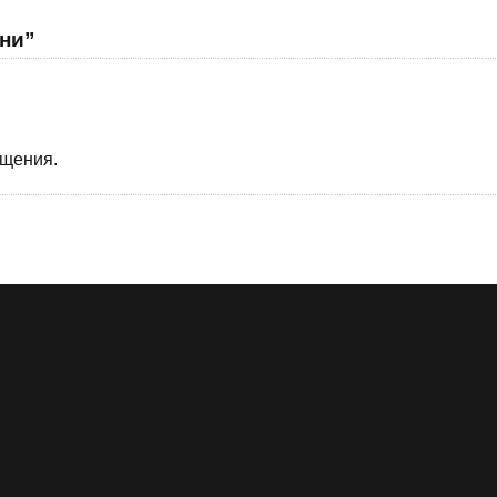
ни”
бщения.