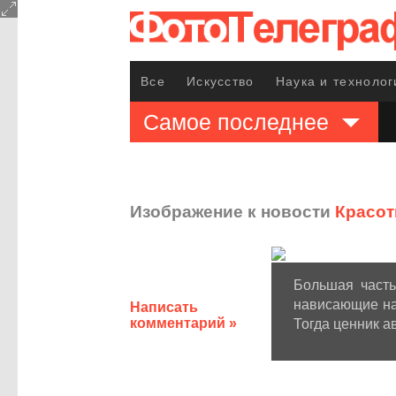
Все
Искусство
Наука и технолог
Самое последнее
Изображение к новости
Красот
Большая часть
нависающие над
Написать
комментарий »
Тогда ценник а