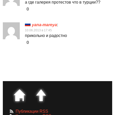
а где галерея протестов что в турции??
0
yana-mareya
:
10.06.2013 в 17:45
прикольно и радостно
0
Публикации RSS