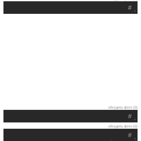
#
.
обсудить фото (0)
#
.
обсудить фото (0)
#
.