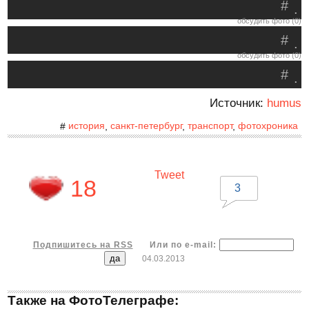
#
.
обсудить фото (0)
#
.
обсудить фото (0)
#
.
Источник:
humus
история
санкт-петербург
транспорт
фотохроника
#
,
,
,
Tweet
18
3
Подпишитесь на RSS
Или по e-mail:
04.03.2013
Также на ФотоТелеграфе: