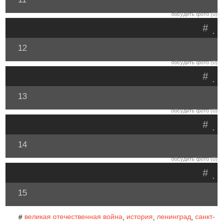
обсудить фото (0)
#
.
12
обсудить фото (0)
#
.
13
обсудить фото (0)
#
.
14
обсудить фото (0)
#
.
15
великая отечественная война
история
ленинград
санкт-
#
,
,
,