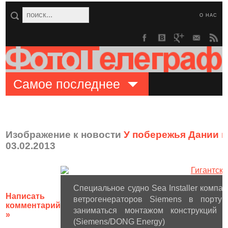
О НАС
Самое последнее
Изображение к новости
У побережья Дании 
03.02.2013
Специальное судно Sea Installer компа
Написать
ветрогенераторов Siemens в порту
комментарий
заниматься монтажом конструкций
»
(Siemens/DONG Energy)