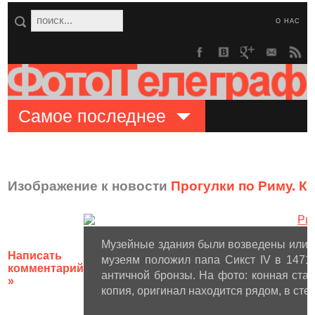
О НАС
Самое последнее
Изображение к новости
Прогулки по Риму. К
Музейные здания были возведены или 
Написать
музеям положил папа Сикст IV в 1471
комментарий
античной бронзы. На фото: конная ста
»
копия, оригинал находится рядом, в стен