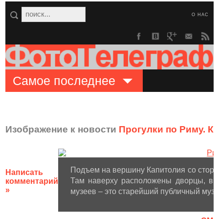
О НАС
Самое последнее
Изображение к новости
Прогулки по Риму. К
Подъем на вершину Капитолия со стор
Написать
Там наверху расположены дворцы, в 
комментарий
»
музеев – это старейший публичный музе