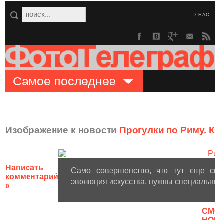
О НАС
Самое последнее
Изображение к новости
Прогулки по Риму. К
Написать
Само совершенство, что тут еще ска
комментарий
эволюция искусства, нужны специальны
»
CМО
НОВ