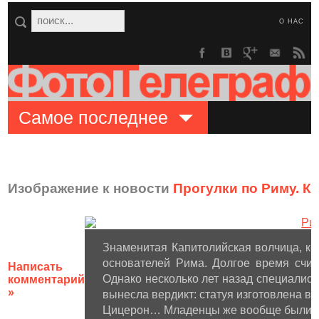
О НАС
Самое последнее
Изображение к новости
Прогулки по Риму. К
Знаменитая Капитолийская волчица, ко
основателей Рима. Долгое время счита
Написать
Однако несколько лет назад специалист
комментарий
»
вынесла вердикт: статуя изготовлена в 1
Цицерон… Младенцы же вообще были сд