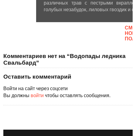
различных трав с пестрыми вкраплен
голубых незабудок, лиловых гвоздик и с
CМО
НОВ
ПОЛ
Комментариев нет на “Водопады ледника
Свальбард”
Оставить комментарий
Войти на сайт через соцсети
Вы должны
войти
чтобы оставлять сообщения.