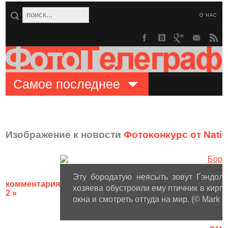
О НАС
Самое последнее
Изображение к новости
Фотоконкурс от Natio
Эту бородатую неясыть зовут Гэндолф
комментария
хозяева обустроили ему птичник в кирп
2 »
окна и смотреть оттуда на мир. (© Mark B