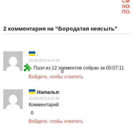
CМО
НОВ
ПОЛ
2 комментария на “Бородатая неясыть”
:
25.04.2013 в 11:34
Пазл из 12 элементов собран за 00:07:11
0
Войдите, чтобы ответить
Наталья
:
25.04.2013 в 11:36
Комментарий
0
Войдите, чтобы ответить