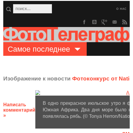
О НАС
Самое последнее
Изображение к новости
Фотоконкурс от Natio
В одно прекрасное июльское утро я фо
Написать
Южная Африка. Два дня море было на
комментарий
»
появлялась рябь. (© Tonya Herron/Nation