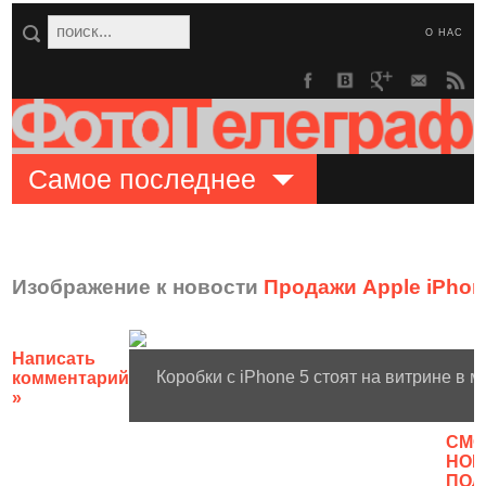
О НАС
Самое последнее
Изображение к новости
Продажи Apple iPhon
Написать
Коробки с iPhone 5 стоят на витрине в м
комментарий
»
CМО
НОВ
ПОЛ