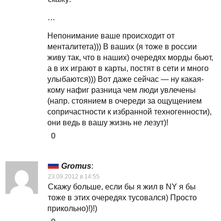
…
Непонимание ваше происходит от
менталитета))) В ваших (я тоже в россии
живу так, что в наших) очередях морды бьют,
а в их играют в карты, постят в сети и много
улыбаются))) Вот даже сейчас — ну какая-
кому нафиг разница чем люди увлечены
(напр. стоянием в очереди за ощущением
сопричастности к избранной техногенности),
они ведь в вашу жизнь не лезут)!
0
Gromus
:
23.09.2012 в 14:55
Скажу больше, если бы я жил в NY я бы
тоже в этих очередях тусовался) Просто
прикольно)!)!)