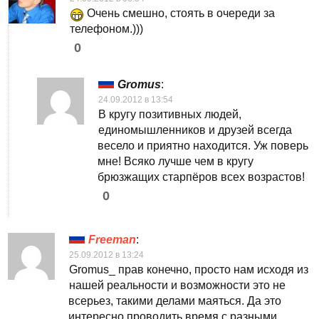
Очень смешно, стоять в очереди за
телефоном.)))
0
Gromus
:
24.09.2012 в 13:54
В кругу позитивных людей,
единомышленников и друзей всегда
весело и приятно находится. Уж поверь
мне! Всяко лучше чем в кругу
брюзжащих старпёров всех возрастов!
0
Freeman
:
25.09.2012 в 13:24
Gromus_ прав конечно, просто нам исходя из
нашей реальности и возможности это не
всерьез, такими делами маяться. Да это
интересно проводить время с разными