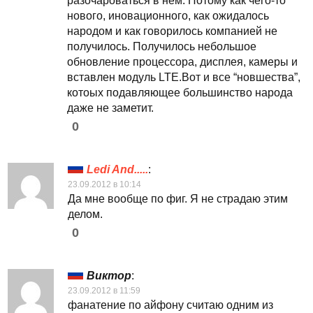
разочароваться в нем. Потому как чего-то
нового, иновационного, как ожидалось
народом и как говорилось компанией не
получилось. Получилось небольшое
обновление процессора, дисплея, камеры и
вставлен модуль LTE.Вот и все “новшества”,
котоых подавляющее большинство народа
даже не заметит.
0
Ledi And.....
:
23.09.2012 в 10:14
Да мне вообще по фиг. Я не страдаю этим
делом.
0
Виктор
:
23.09.2012 в 11:59
фанатение по айфону считаю одним из