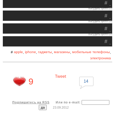
#
.
обсудить фото (0)
#
.
обсудить фото (0)
#
.
обсудить фото (0)
#
.
apple
iphone
гаджеты
магазины
мобильные телефоны
#
,
,
,
,
,
электроника
Tweet
9
14
Подпишитесь на RSS
Или по e-mail:
23.09.2012