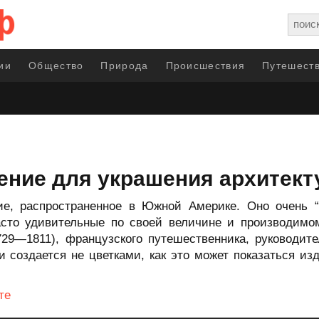
ии
Общество
Природа
Происшествия
Путешеств
тение для украшения архитек
ие, распространенное в Южной Америке. Оно очень “л
асто удивительные по своей величине и производимом
729—1811), французского путешественника, руководите
и создается не цветками, как это может показаться из
те