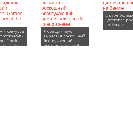
Самое больш
цветковое ра
на Земле
ли конкурса
Любящий муж
 фотографии
вырастил роскошный
onal Garden
благоухающий
her of the
цветник для своей
слепой жены