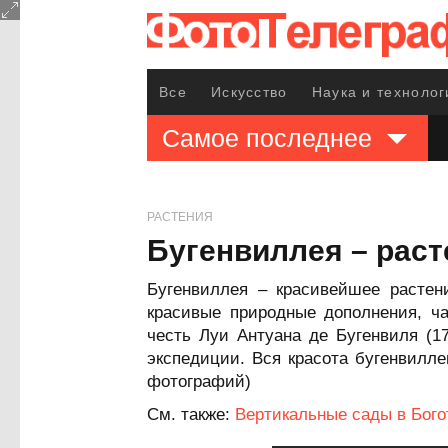
Все
Искусство
Наука и технолог
Самое последнее
РАСТЕНИЯ
Бугенвиллея – рас
Бугенвиллея – красивейшее растен
красивые природные дополнения, ч
честь Луи Антуана де Бугенвиля (1
экспедиции. Вся красота бугенвилле
фотографий)
См. также:
Вертикальные сады в Бого