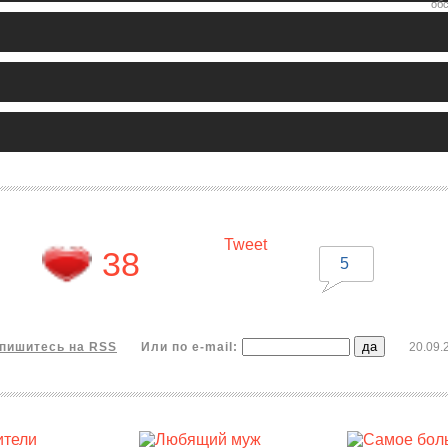
обс
Tweet
38
5
пишитесь на RSS
Или по e-mail:
20.09.