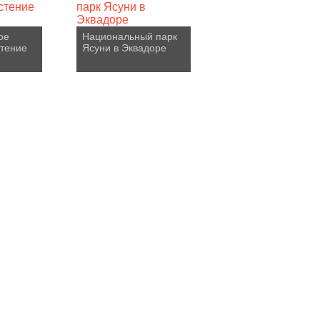
ое
Национальный парк
стение
Ясуни в Эквадоре