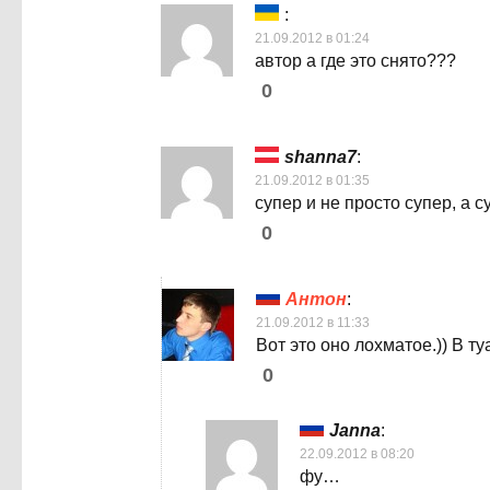
:
21.09.2012 в 01:24
автор а где это снято???
0
shanna7
:
21.09.2012 в 01:35
супер и не просто супер, а
0
Антон
:
21.09.2012 в 11:33
Вот это оно лохматое.)) В ту
0
Janna
:
22.09.2012 в 08:20
фу…