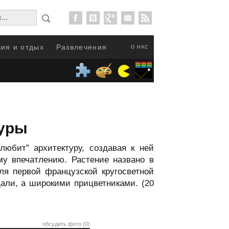
ия и отдых
Развлечения
О НАС
туры
юбит” архитектуру, создавая к ней
у впечатлению. Растение названо в
ля первой французской кругосветной
дали, а широкими прицветниками. (20
обсудить фото (0)