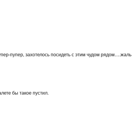
 супер-пупер, захотелось посидеть с этим чудом рядом….жа
алете бы такое пустил.