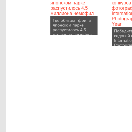
Где обитают феи: в
японском парке
распустилось 4,5
Победите
миллиона немофил
садовой
Internati
Photograp
Year