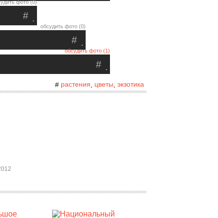
удить фото (0)
#
.
обсудить фото (0)
#
.
обсудить фото (1)
#
.
растения
цветы
экзотика
#
,
,
2012