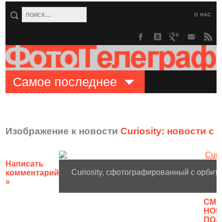
О НАС
Самое последнее
Изображение к новости
Curiosity: новости с
Написать
Curiosity, сфотографированный с орбит
комментарий
»
CМО
НОВ
ПОЛ