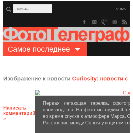
О НАС
Самое последнее
Изображение к новости
Curiosity: новости с
Первая летающая тарелка, сфотогр
Написать
производства. На фото мы видим 4,5-
комментарий
во время спуска в атмосфере Марса. С
»
Расстояние между Curiosity и щитом сос