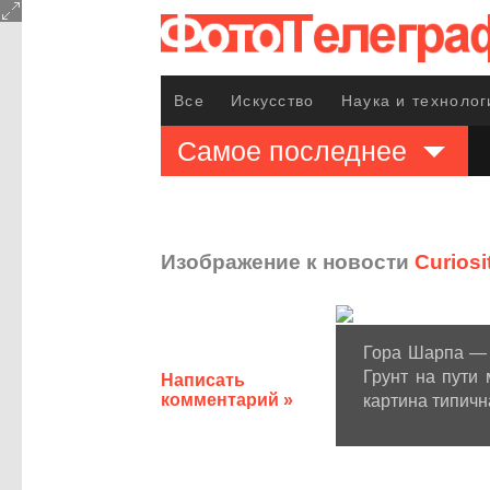
Все
Искусство
Наука и технолог
Самое последнее
Изображение к новости
Curiosi
Гора Шарпа — ц
Грунт на пути
Написать
комментарий »
картина типичн