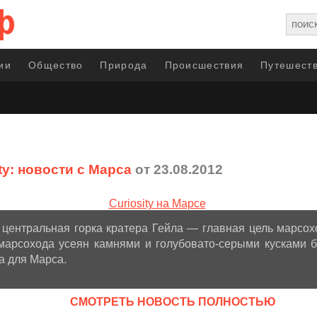
ии
Общество
Природа
Происшествия
Путешеств
ty: новости с Марса
от 23.08.2012
ентральная горка кратера Гейла — главная цель марсоход
 марсохода усеян камнями и голубовато-серыми кусками б
а для Марса.
CМОТРЕТЬ НОВОСТЬ ПОЛНОСТЬЮ