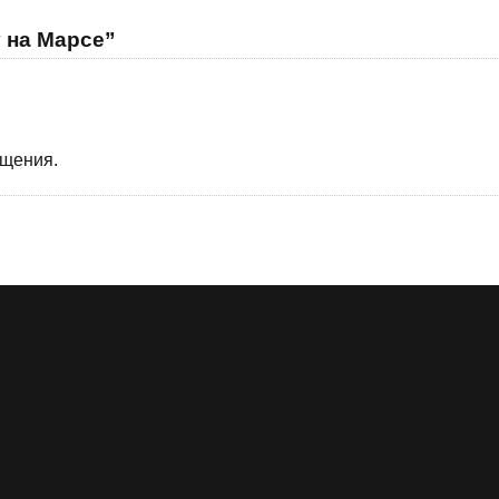
y на Марсе”
бщения.