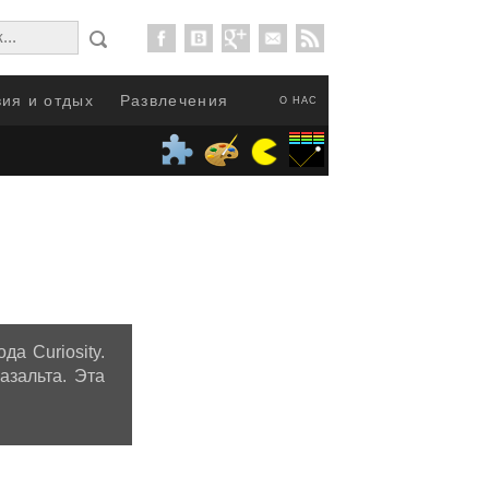
ия и отдых
Развлечения
О НАС
а Curiosity.
азальта. Эта