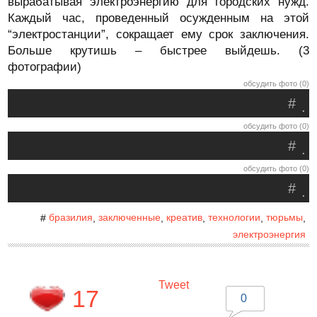
вырабатывая электроэнергию для городских нужд.
Каждый час, проведенный осужденным на этой
“электростанции”, сокращает ему срок заключения.
Больше крутишь – быстрее выйдешь. (3
фотографии)
обсудить фото (0)
#
.
обсудить фото (0)
#
.
обсудить фото (0)
#
.
бразилия
заключенные
креатив
технологии
тюрьмы
#
,
,
,
,
,
электроэнергия
Tweet
17
0