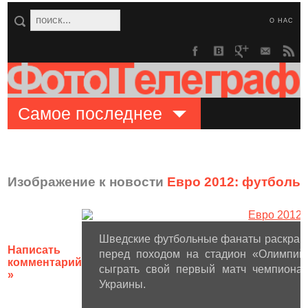
О НАС
Самое последнее
Изображение к новости
Евро 2012: футболь
Шведские футбольные фанаты раскраши
Написать
перед походом на стадион «Олимпийс
комментарий
сыграть свой первый матч чемпиона
»
Украины.