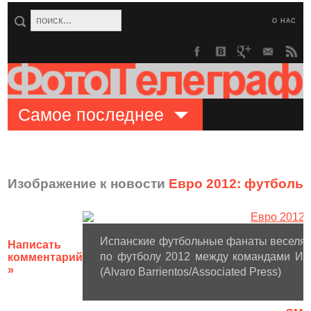
О НАС
Самое последнее
Изображение к новости
Евро 2012: футболь
Испанские футбольные фанаты веселят
Написать
по футболу 2012 между командами Исп
комментарий
»
(Alvaro Barrientos/Associated Press)